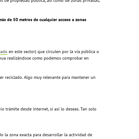
os de propiedad pública, así como de zonas privadas,
más de 50 metros de cualquier acceso a zonas
eado
en este sector) que circulen por la vía pública o
ontinua realizándose como podemos comprobar en
 ser reciclado. Algo muy relevante para mantener un
o trámite desde internet, si así lo deseas. Tan solo
do la zona exacta para desarrollar la actividad de