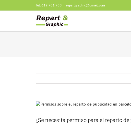
Saltar
Tel. 619 701 700
|
repartgraphic@gmail.com
al
contenido
Ver
imagen
más
¿Se necesita permiso para el reparto de
grande