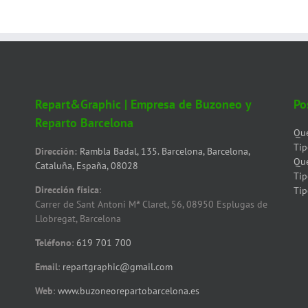
Repart&Graphic | Empresa de Buzoneo y
Po
Reparto Barcelona
Qué
Tip
Dirección:
Rambla Badal, 135. Barcelona, Barcelona,
Qué
Cataluña, España, 08028
Tip
Dirección física
:
Tip
Carrer de Sant Antoni Mª Claret, 56, 08950 Esplugas de
Llobregat, Barcelona
Teléfono
:
619 701 700
Email
:
repartgraphic@gmail.com
Web
:
www.buzoneorepartobarcelona.es