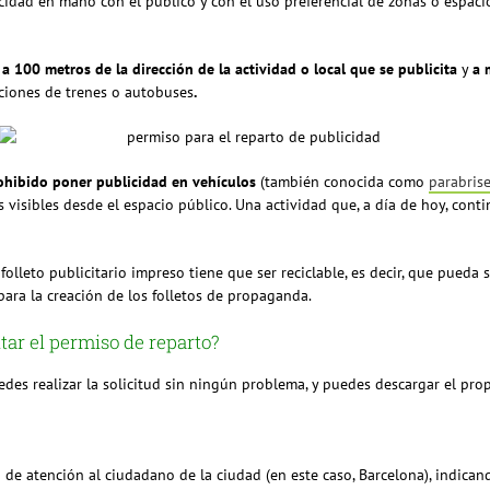
cidad en mano con el público y con el uso preferencial de zonas o espaci
 a 100 metros de la dirección de la actividad o local que se publicita
y
a 
iones de trenes o autobuses
.
ohibido poner publicidad en vehículos
(también conocida como
parabris
os visibles desde el espacio público. Una actividad que, a día de hoy, c
folleto publicitario impreso tiene que ser reciclable, es decir, que pueda
ara la creación de los folletos de propaganda.
tar el permiso de reparto?
des realizar la solicitud sin ningún problema, y puedes descargar el propi
a de atención al ciudadano de la ciudad (en este caso, Barcelona), indican