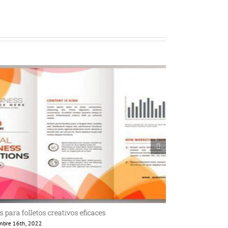
s para folletos creativos eficaces
Qué es el marke
embre 16th, 2022
octubre 29th, 2022