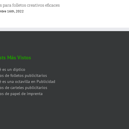
s para folletos creativos eficaces
Qué es el marke
embre 16th, 2022
octubre 29th, 2022
sts Más Vistos
 es un díptico
os de folletos publicitarios
 es una octavilla en Publicidad
os de carteles publicitarios
os de papel de imprenta