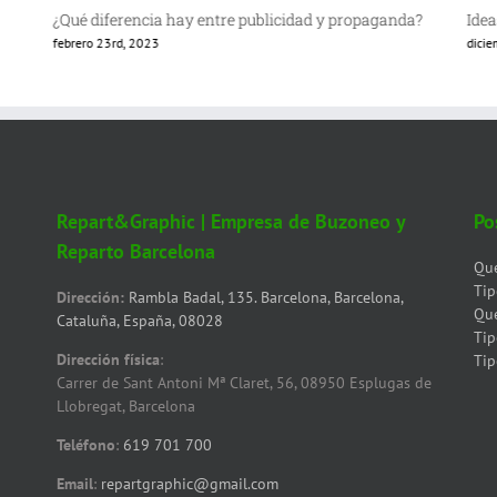
¿Qué diferencia hay entre publicidad y propaganda?
Idea
febrero 23rd, 2023
dici
Repart&Graphic | Empresa de Buzoneo y
Po
Reparto Barcelona
Qué
Tip
Dirección:
Rambla Badal, 135. Barcelona, Barcelona,
Qué
Cataluña, España, 08028
Tip
Dirección física
:
Tip
Carrer de Sant Antoni Mª Claret, 56, 08950 Esplugas de
Llobregat, Barcelona
Teléfono
:
619 701 700
Email
:
repartgraphic@gmail.com