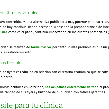
en Clínicas Dentales
buen contenido, es una alternativa publicitaria muy potente para hacer u
a de hoy continua siendo necesario. A pesar de la preponderancia de inter
ísico
como es el papel, continua impactando en los clientes potenciales (d
cidad se realizan de
forma masiva
, por tanto lo más probable es que un
r a su establecimiento.
icas Dentales
to de flyers es reducido en relación con el retorno económico que se cons
o barrio.
línicas dentales en Barcelona,
nos ocupamos enteramente de todo
el pro
a calidad de sus flyers y buzoneo de publicidad con totales garantías.
ite para tu clínica